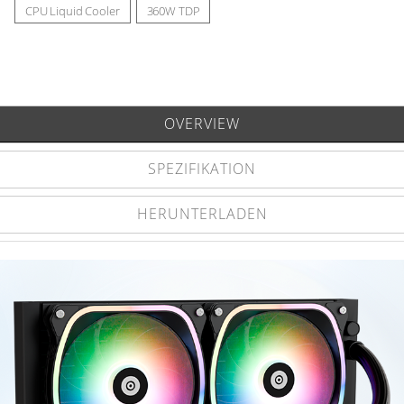
CPU Liquid Cooler
360W TDP
OVERVIEW
SPEZIFIKATION
HERUNTERLADEN