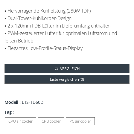
▪ Hervorragende Kühlleistung (280W TDP)
▪ Dual-Tower-Kühlkörper-Design
▪ 2 x 120mm FDB-Lüfter im Lieferumfang enthalten
▪ PWM-gesteuerter Lüfter für optimalen Luftstrom und
leisen Betrieb
▪ Elegantes Low-Profile-Status-Display
VERGLEICH
Liste vergleichen (
0
)
Modell :
ETS-TD60D
Tag :
CPU air cooler
CPU cooler
PC air cooler