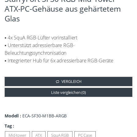
ATX-PC-Gehäuse aus gehärtetem
Glas
▪ 4x SquA RGB-Lüfter vorinstalliert
▪ Unterstützt adressierbare RGB-
Beleuchtungssynchronisation
▪ Integrierter Hub für 6x adressierbare RGB-Geräte
VERGLEICH
Liste vergleichen (
0
)
Modell :
ECA-SF30-M1BB-ARGB
Tag :
Mid-tower
ATX
SquA RGB
PC Case