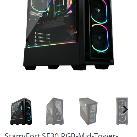
Previ
Next
ous
StarryFort SF30 RGB-Mid-Tower-