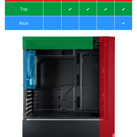
Top
✔
✔
✔
✔
Rear
✔