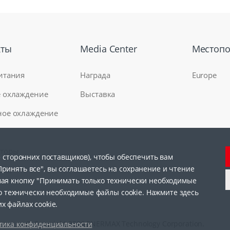
кты
Media Center
Местоп
итания
Награда
Europe
 охлаждение
Выставка
ое охлаждение
яторы
 сторонних поставщиков), чтобы обеспечить вам
инять все", вы соглашаетесь на сохранение и чтение
рия
ая кнопку "Принимать только технически необходимые
ко технически необходимые файлы cookie. Нажмите здесь
 файлах cookie.
© Copyright 2026 ENERMAX Technology Corporation.
тика конфиденциальности