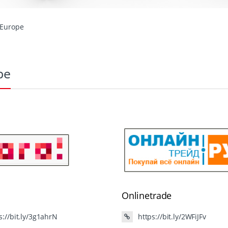
Europe
pe
Onlinetrade
s://bit.ly/3g1ahrN
https://bit.ly/2WFiJFv