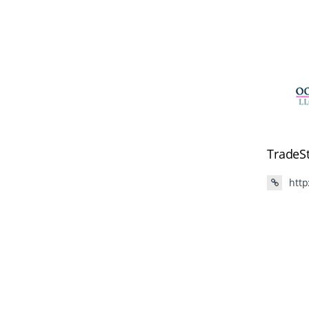
TradeS
http