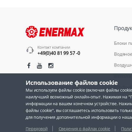
Проду
Блоки п
Контакт компании
+49(0)40 81 99 57 -0
Водяное
Воздушн
Корпуса
Использование файлов cookie
Вентил
Мы используем файлы cookie (включая файлы cookie
наилучший возможный онлайн-опыт. Нажимая на "Пр
Перифе
информации на вашем конечном устройстве. Нажим
файлы cookie", вы соглашаетесь использовать толь
для получения дополнительной информации о наших
Передовой
Сведения о файлах cookie
Поли