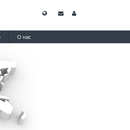
р
О нас