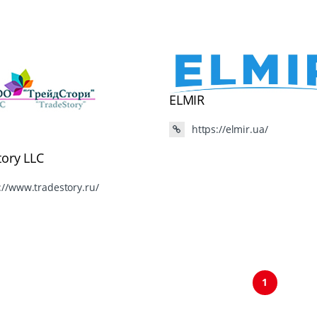
ELMIR
https://elmir.ua/
tory LLC
://www.tradestory.ru/
1