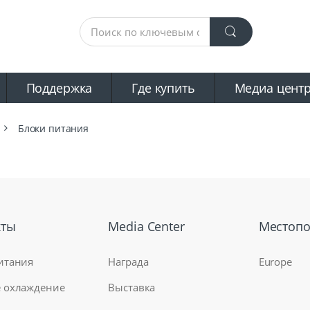
Поддержка
Где купить
Mедиа цент
Блоки питания
кты
Media Center
Местоп
итания
Награда
Europe
 охлаждение
Выставка