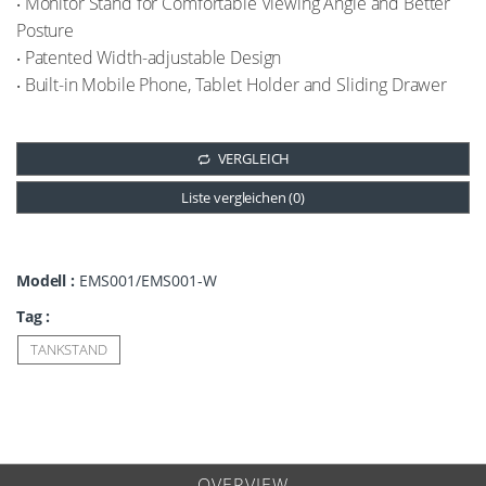
‧ Monitor Stand for Comfortable Viewing Angle and Better
Posture
‧ Patented Width-adjustable Design
‧ Built-in Mobile Phone, Tablet Holder and Sliding Drawer
VERGLEICH
Liste vergleichen (
0
)
Modell :
EMS001/EMS001-W
Tag :
TANKSTAND
OVERVIEW