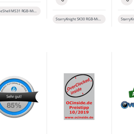
MarbleShell MS31 RGB-Mid-Tower-ATX-PC-Gehäuse mit ausgezeichneten Frischluftzufuhrfähigkeiten
StarryKnight SK30 RGB-Mid-Tower-ATX-PC-Gehäuse aus gehärtetem Glas