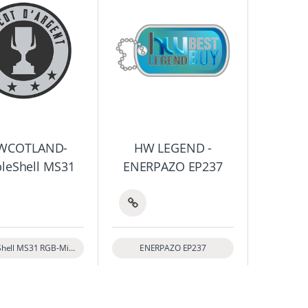
WCOTLAND-
HW LEGEND -
leShell MS31
ENERPAZO EP237
MarbleShell MS31 RGB-Mid-Tower-ATX-PC-Gehäuse mit ausgezeichneten Frischluftzufuhrfähigkeiten
ENERPAZO EP237