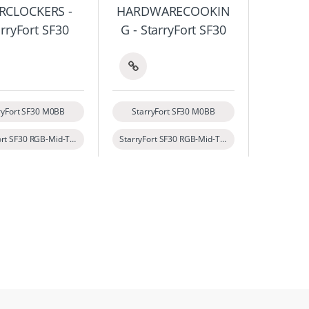
RCLOCKERS -
HARDWARECOOKIN
arryFort SF30
G - StarryFort SF30
ryFort SF30 M0BB
StarryFort SF30 M0BB
StarryFort SF30 RGB-Mid-Tower-ATX-PC-Gehäuse aus gehärtetem Glas
StarryFort SF30 RGB-Mid-Tower-ATX-PC-Gehäuse aus gehärtetem Glas