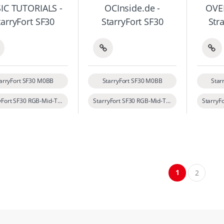
IC TUTORIALS -
OCInside.de -
OVE
tarryFort SF30
StarryFort SF30
Str
arryFort SF30 M0BB
StarryFort SF30 M0BB
Star
StarryFort SF30 RGB-Mid-Tower-ATX-PC-Gehäuse aus gehärtetem Glas
StarryFort SF30 RGB-Mid-Tower-ATX-PC-Gehäuse aus gehärtetem Glas
1
2