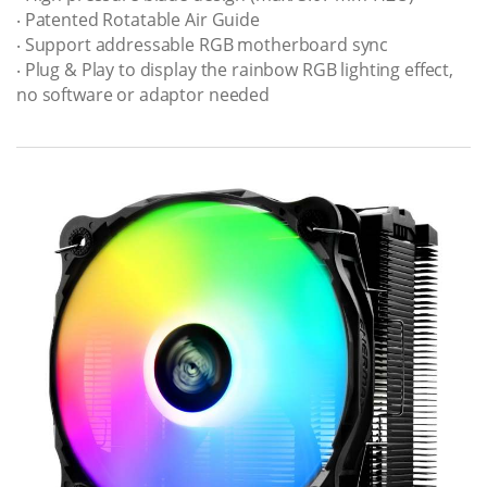
‧ Patented Rotatable Air Guide
‧ Support addressable RGB motherboard sync
‧ Plug & Play to display the rainbow RGB lighting effect,
no software or adaptor needed