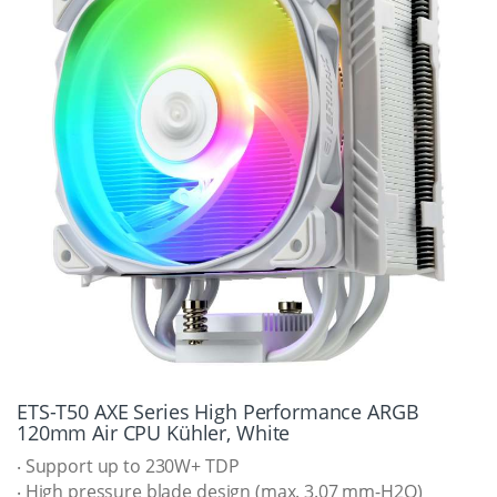
ETS-T50 AXE Series High Performance ARGB
120mm Air CPU Kühler, White
‧ Support up to 230W+ TDP
‧ High pressure blade design (max. 3.07 mm-H2O)