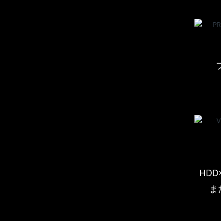
HDD
また