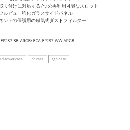
Uの取り付けに対応する7つの再利用可能なスロット
なフルビュー強化ガラスサイドパネル
ーネントの保護用の磁気式ダストフィルター
-EP237-BB-ARGB/ ECA-EP237-WW-ARGB
id-tower case
pc case
rgb case
れ、優れた適応性と
ードの取り付けをサ
用可能なPCIeス
てます