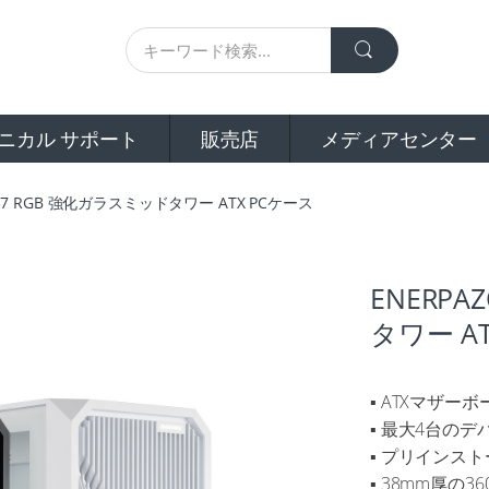
ニカル サポート
販売店
メディアセンター
P237 RGB 強化ガラスミッドタワー ATX PCケース
ENERPA
タワー A
▪ ATXマザ
▪ 最大4台のデ
▪ プリインスト
▪ 38mm厚の