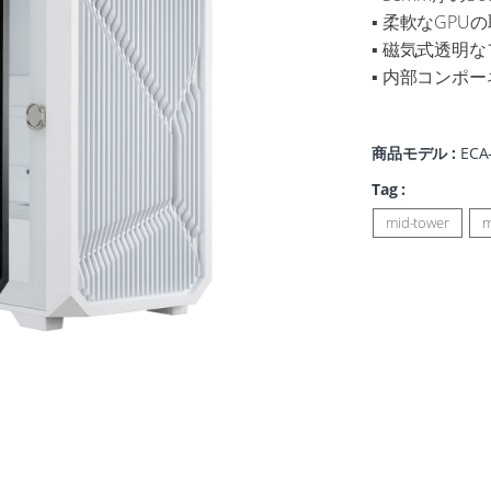
▪ 柔軟なGP
▪ 磁気式透明
▪ 内部コンポ
商品モデル :
ECA
Tag :
mid-tower
m
 EP237は、エントリーレベルのユーザー向けに設計さ
簡単に始められるPCケースです。ATXマザーボ
ンストールされた120mm ARGBファンと7つの再利
トを備えており、初めてのDIY PCが簡単に組み立