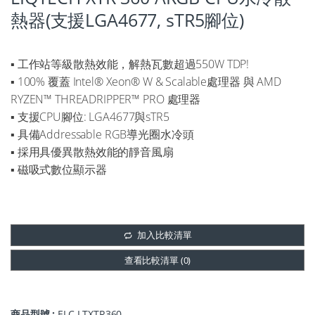
熱器(支援LGA4677, sTR5腳位)
▪ 工作站等級散熱效能，解熱瓦數超過550W TDP!
▪ 100% 覆蓋 Intel® Xeon® W & Scalable處理器 與 AMD
RYZEN™ THREADRIPPER™ PRO 處理器
▪ 支援CPU腳位: LGA4677與sTR5
▪ 具備Addressable RGB導光圈水冷頭
▪ 採用具優異散熱效能的靜音風扇
▪ 磁吸式數位顯示器
加入比較清單
查看比較清單 (
0
)
商品型號 :
ELC-LTXTR360