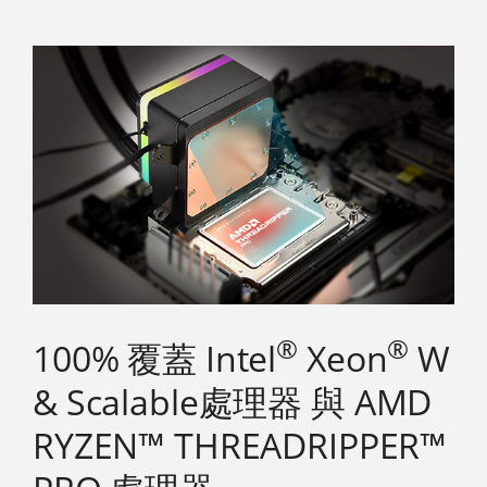
®
®
100% 覆蓋 Intel
Xeon
W
& Scalable處理器 與 AMD
RYZEN™ THREADRIPPER™