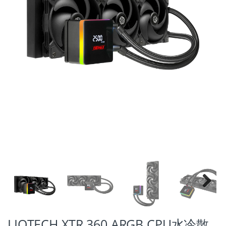
Previ
ous
LIQTECH XTR 360 ARGB CPU水冷散