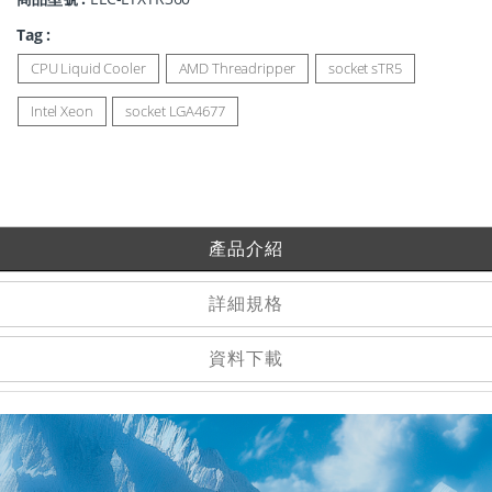
Tag :
CPU Liquid Cooler
AMD Threadripper
socket sTR5
Intel Xeon
socket LGA4677
產品介紹
詳細規格
資料下載