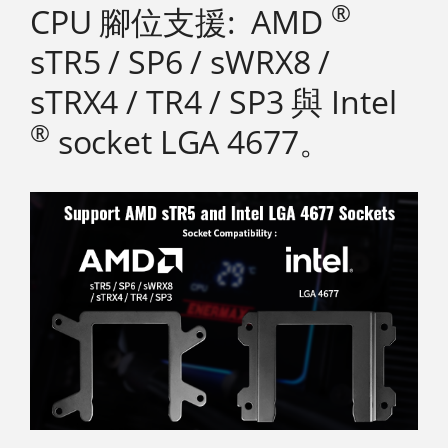
®
CPU 腳位支援: AMD
sTR5 / SP6 / sWRX8 /
sTRX4 / TR4 / SP3 與 Intel
®
socket LGA 4677。