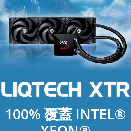
100% 覆蓋 INTEL®
XEON®