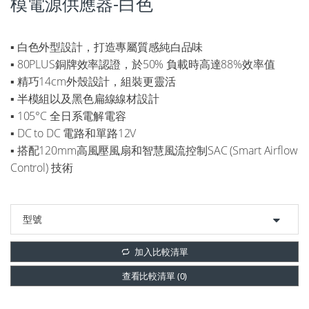
模電源供應器-白色
▪ 白色外型設計，打造專屬質感純白品味
▪ 80PLUS銅牌效率認證，於50% 負載時高達88%效率值
▪ 精巧14cm外殼設計，組裝更靈活
▪ 半模組以及黑色扁線線材設計
▪ 105°C 全日系電解電容
▪ DC to DC 電路和單路12V
▪ 搭配120mm高風壓風扇和智慧風流控制SAC (Smart Airflow
Control) 技術
加入比較清單
查看比較清單 (
0
)