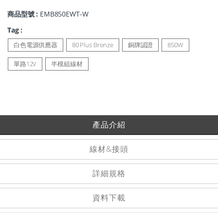
商品型號 :
EMB850EWT-W
Tag :
白色電源供應器
80 Plus Bronze
銅牌認證
850W
單路12V
半模組線材
產品介紹
線材&接頭
詳細規格
資料下載