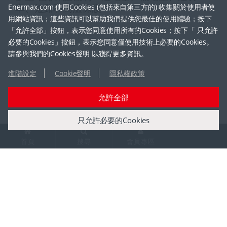
率、短路和高溫保護
Enermax.com 使用Cookies (包括來自第三方的) 收集關於使用者使
用網站資訊；這些資訊可以幫助我們提供您最佳的使用體驗；按下
「允許全部」按鈕，表示您同意使用所有的Cookies；按下「 只允許
必要的Cookies」按鈕，表示您同意僅使用技術上必要的Cookies。
請參與我們的Cookies聲明 以獲得更多資訊。
進階設定
Cookie聲明
隱私權政策
允許全部
商品介紹
媒體中心
只允許必要的Cookies
電源供應器
新聞公告
首頁
搜尋
會員專區
水冷散熱器
媒體評測
空冷散熱器
得獎專區
機殼
展覽活動
風扇
週邊產品