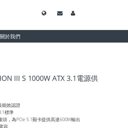
關於我們
ION III S 1000W ATX 3.1電源供
白金級能效認證
3.1標準
6 接頭，為PCIe 5.1顯卡提供高達600W輸出
質電容