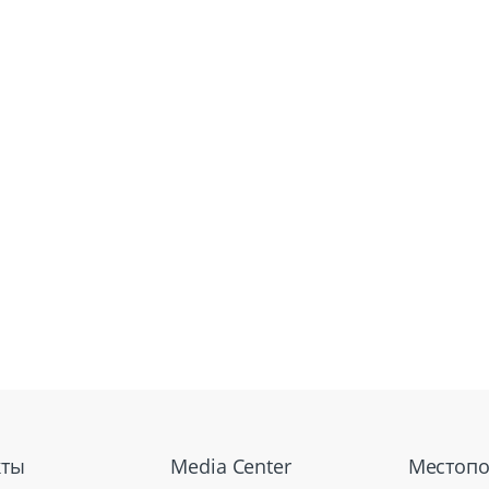
кты
Media Center
Местоп